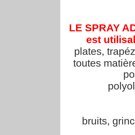
LE SPRAY A
est utili
plates, trapé
toutes matièr
po
polyol
bruits, grin