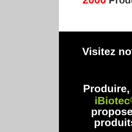
Produ
Visitez n
Produire, 
iBiotec
propos
produit