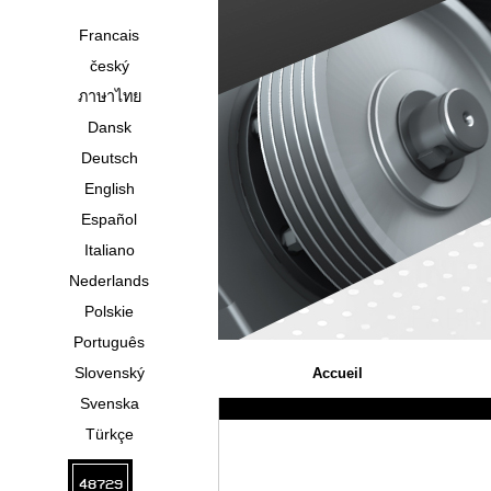
Francais
český
ภาษาไทย
Dansk
Deutsch
English
Español
Italiano
Nederlands
Polskie
Português
Slovenský
Accueil
Svenska
Türkçe
48729