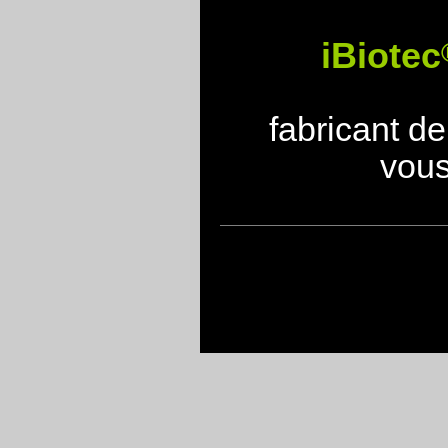
iBiotec
fabricant d
vous