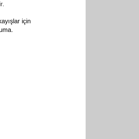
r.
ayışlar için
ruma.