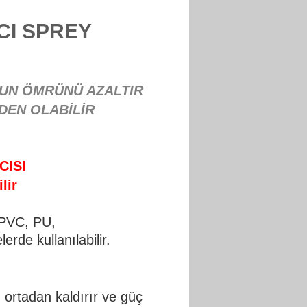
ICI SPREY
RUN ÖMRÜNÜ AZALTIR
DEN OLABİLİR
CISI
lir
, PVC, PU,
erde kullanılabilir.
 ortadan kaldırır ve güç