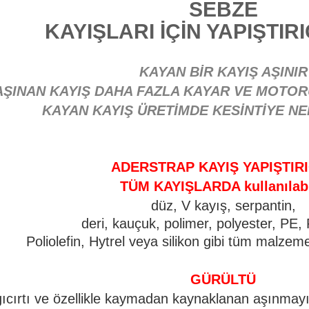
SEBZE
KAYIŞLARI İÇİN YAPIŞTIR
KAYAN BİR KAYIŞ AŞINIR
AŞINAN KAYIŞ DAHA FAZLA KAYAR VE MOTO
KAYAN KAYIŞ ÜRETİMDE KESİNTİYE NE
ADERSTRAP KAYIŞ YAPIŞTIRI
TÜM KAYIŞLARDA kullanılabi
düz, V kayış, serpantin,
deri, kauçuk, polimer, polyester, PE
Poliolefin, Hytrel veya silikon gibi tüm malzemel
GÜRÜLTÜ
gıcırtı ve özellikle kaymadan kaynaklanan aşınmayı