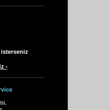
 isterseniz
z -
rvice
isi,
z.