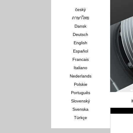
český
ภาษาไทย
Dansk
Deutsch
English
Español
Francais
Italiano
Nederlands
Polskie
Português
Slovenský
Svenska
Türkçe