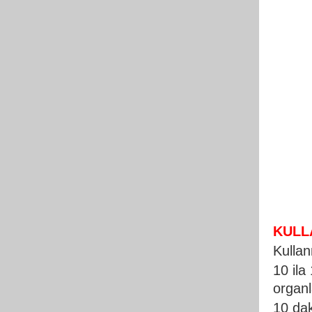
KULL
Kullan
10 ila
organl
10 dak