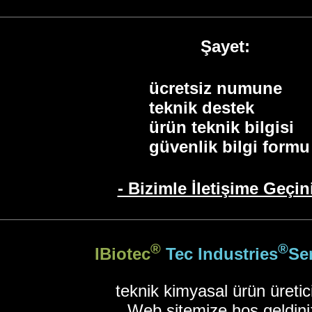
Şayet:
ücretsiz numune
teknik destek
ürün teknik bilgisi
güvenlik bilgi formu
- Bizimle İletişime Geçini
®
®
IBiotec
Tec Industries
Se
teknik kimyasal ürün üretic
Web sitemize hoş geldini