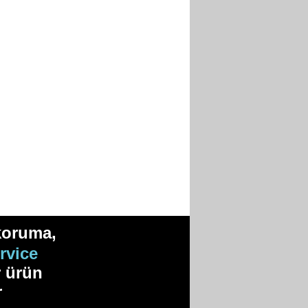
 koruma,
rvice
r ürün
r