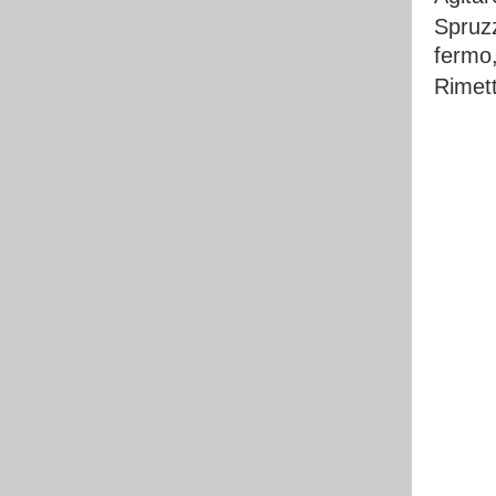
Spruzz
fermo,
Rimett