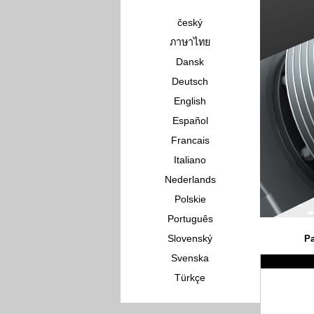
český
ภาษาไทย
Dansk
Deutsch
English
Español
Francais
Italiano
Nederlands
Polskie
Português
Slovenský
Pa
Svenska
Türkçe