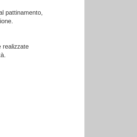
i al pattinamento,
sione.
 realizzate
tà.