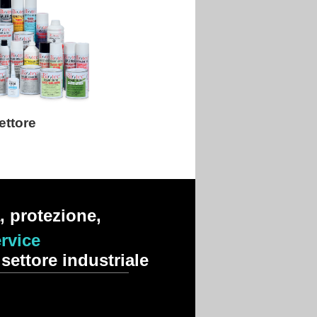
ettore
, protezione,
rvice
settore industriale