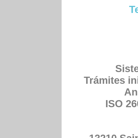
T
Sist
Trámites in
An
ISO 26