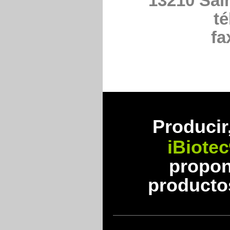
13210 Sai
té
fa
Prod
ucir
iBiotec
propon
producto