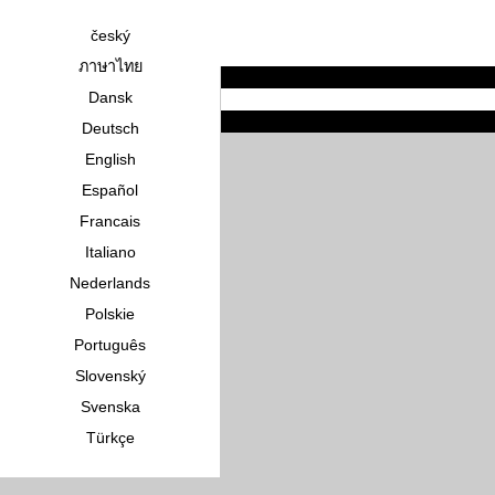
český
ภาษาไทย
Dansk
Deutsch
English
Español
Francais
Italiano
Nederlands
Polskie
Português
Slovenský
Svenska
Türkçe